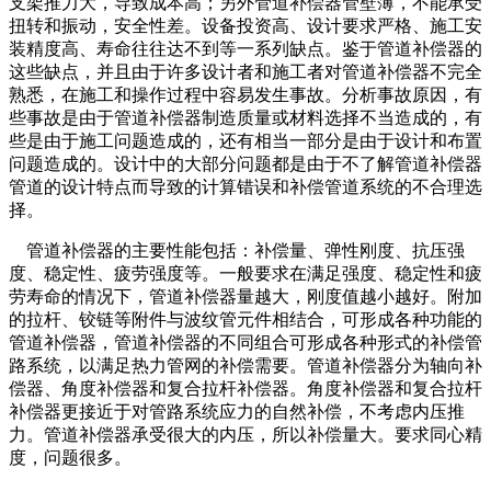
支架推力大，导致成本高；另外管道补偿器管壁薄，不能承受
扭转和振动，安全性差。设备投资高、设计要求严格、施工安
装精度高、寿命往往达不到等一系列缺点。鉴于管道补偿器的
这些缺点，并且由于许多设计者和施工者对管道补偿器不完全
熟悉，在施工和操作过程中容易发生事故。分析事故原因，有
些事故是由于管道补偿器制造质量或材料选择不当造成的，有
些是由于施工问题造成的，还有相当一部分是由于设计和布置
问题造成的。设计中的大部分问题都是由于不了解管道补偿器
管道的设计特点而导致的计算错误和补偿管道系统的不合理选
择。
管道补偿器的主要性能包括：补偿量、弹性刚度、抗压强
度、稳定性、疲劳强度等。一般要求在满足强度、稳定性和疲
劳寿命的情况下，管道补偿器量越大，刚度值越小越好。附加
的拉杆、铰链等附件与波纹管元件相结合，可形成各种功能的
管道补偿器，管道补偿器的不同组合可形成各种形式的补偿管
路系统，以满足热力管网的补偿需要。管道补偿器分为轴向补
偿器、角度补偿器和复合拉杆补偿器。角度补偿器和复合拉杆
补偿器更接近于对管路系统应力的自然补偿，不考虑内压推
力。管道补偿器承受很大的内压，所以补偿量大。要求同心精
度，问题很多。