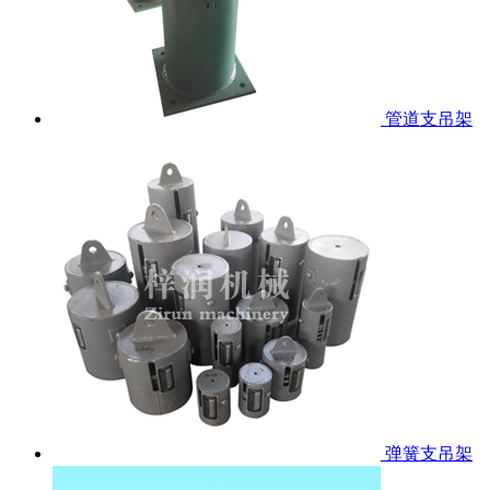
管道支吊架
弹簧支吊架