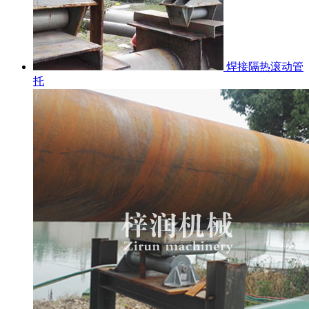
焊接隔热滚动管
托