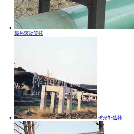
隔热滚动管托
球形补偿器